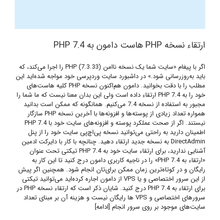
ارتقاء نسخه PHP هاست دامون به PHP 7.4
اگر با پیغام «سایت شما یک نسخه ناامن PHP (7.3.33) را اجرا می‌کند، که
باید به‌روزرسانی شود.» در داشبورد سایت وردپرسی خود مواجه شده‌اید این
مطلب را با دقت بخوانید. دامون هم‌اکنون نسخه PHP کلیه هاست‌های
خود را به PHP 7.4 ارتقاء داده است ولی این بدان معنا نیست که ما شما را
مجبور به استفاده از نسخه 7.4 می‌کنیم. همانگونه که ممکن است بدانید
همواره تعداد زیادی از پوسته‌ها و افزونه‌ها با آخرین نسخه PHP سازگار
نیستند. اگر از صحت عملکرد پوسته و افزونه‌های سایت خود با PHP 7.4
اطمینان دارید به راحتی می‌توانید نسخه پی‌اچ‌پی سایت خود را از پنل
DirectAdmin به نسخه جدید ارتقاء دهید. چنانچه با کار با دایرکت ادمین
آشنایی ندارید، برای ارتقاء سایت خود به PHP 7.4 تیکتی تحت عنوان
«ارتقاء به PHP 7.4» را در ناجیه کاربری دامون درج کنید تا این کار به
رایگان و در کوتاه‌ترین زمان ممکن برای‌تان انجام شود. همچنین اگر پیش
از این سرور اختصاصی و یا VPS از دامون اجاره کرده‌اید می‌توانید تیکتی
برای ارتقاء به PHP 7.4 درج کنید. شایان ذکر است که ارتقاء نسخه PHP در
سرورهای اختصاصی و VPS ها رایگان نیست و هزینه آن بر مبنای تعداد
سایت‌های موجود بر روی سرور انجام [ادامه]