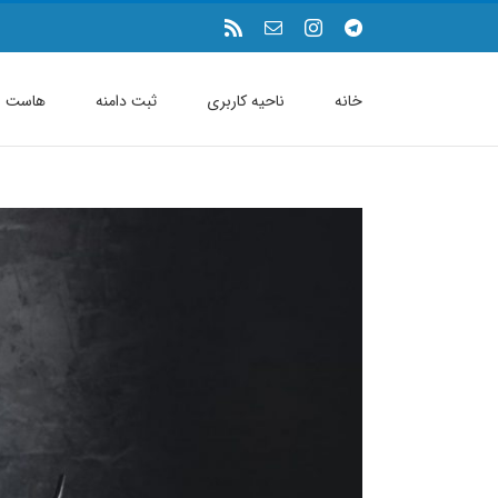
فتن
Telegram
Instagram
ایمیل
Rss
ه
حتوا
خانه
ناحیه کاربری
ثبت دامنه
هاست
مشاهده
تصویر
بزرگتر